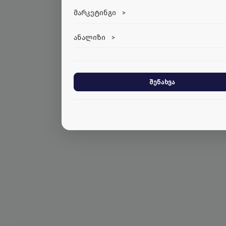
ვებსაიტის გამართული ფუნქციონირების
მარკეტინგი
>
მარკეტინგული ქუქი-ფაილები გვეხმარე
ანალიზი
>
ანალიტიკური ქუქი-ფაილები გვეხმარებ
შენახვა