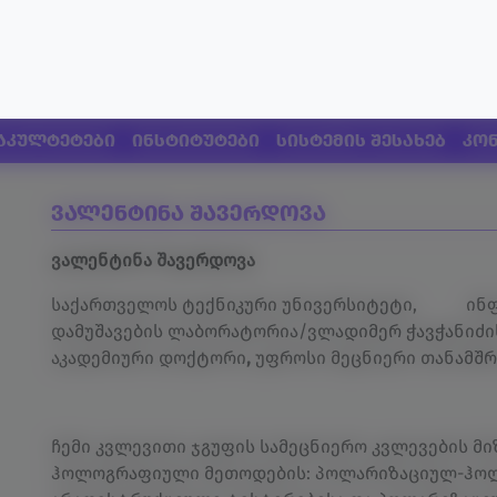
აკულტეტები
ინსტიტუტები
სისტემის შესახებ
კო
ვალენტინა შავერდოვა
ვალენტინა შავერდოვა
საქართველოს ტექნიკური უნივერსიტეტი, ინფ
დამუშავების ლაბორატორია/ვლადიმერ ჭავჭანიძის
აკადემიური დოქტორი
,
უფროსი მეცნიერი თანამშ
ჩემი კვლევითი ჯგუფის სამეცნიერო კვლევების მ
ჰოლოგრაფიული მეთოდების: პოლარიზაციულ-ჰო