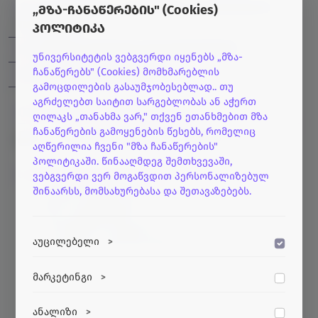
ვ.ჭავჭანიძის სახელობის კიბერნეტიკის
„მზა-ჩანაწერების" (Cookies)
ინსტიტუტი
პოლიტიკა
უფროსი მეცნიერ თანამშრომელი
უნივერსიტეტის ვებგვერდი იყენებს „მზა-
ჩანაწერებს" (Cookies) მომხმარებლის
tinatin.laperashvili@gtu.ge
გამოცდილების გასაუმჯობესებლად.. თუ
აგრძელებთ საიტით სარგებლობას ან აჭერთ
თინათინ ლაფერაშვილი
ღილაკს „თანახმა ვარ," თქვენ ეთანხმებით მზა
ჩანაწერების გამოყენების წესებს, რომელიც
CV
გამოქვეყნებული ნაშრომები
აღწერილია ჩვენი "მზა ჩანაწერების"
პოლიტიკაში. წინააღმდეგ შემთხვევაში,
სამეცნიერო ინტერესები
ვებგვერდი ვერ მოგაწვდით პერსონალიზებულ
ნახევარგამტარების ფიზიკა
შინაარსს, მომსახურებასა და შეთავაზებებს.
მზის ელემენტები
ნანოტექნოლოგიები
კვანტური კავშირგაბმულობა
აუცილებელი
>
ვებსაიტის გამართული ფუნქციონირებისთვის
მარკეტინგი
>
აუცილებელი ქუქი-ფაილები.
მარკეტინგული ქუქი-ფაილები გვეხმარება
ანალიზი
>