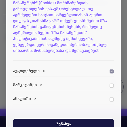
ვ.ჭავჭანიძის სახელობის კიბერნეტიკის
ჩანაწერებს" (Cookies) მომხმარებლის
გამოცდილების გასაუმჯობესებლად.. თუ
ინსტიტუტი
აგრძელებთ საიტით სარგებლობას ან აჭერთ
მეცნიერ თანამშრომელი
ღილაკს „თანახმა ვარ," თქვენ ეთანხმებით მზა
ჩანაწერების გამოყენების წესებს, რომელიც
აღწერილია ჩვენი "მზა ჩანაწერების"
გენრი მშველიძე
CV
პოლიტიკაში. წინააღმდეგ შემთხვევაში,
ვებგვერდი ვერ მოგაწვდით პერსონალიზებულ
შინაარსს, მომსახურებასა და შეთავაზებებს.
აუცილებელი
>
ვებსაიტის გამართული ფუნქციონირებისთვის
მარკეტინგი
>
აუცილებელი ქუქი-ფაილები.
მარკეტინგული ქუქი-ფაილები გვეხმარება
ანალიზი
>
პერსონალიზებული კონტენტისა და
რეკლამების მიწოდებაში.
ანალიტიკური ქუქი-ფაილები გვეხმარება
გავიგოთ, თუ როგორ ურთიერთქმედებენ
ვიზიტორები ჩვენს ვებსაიტთან.
შენახვა