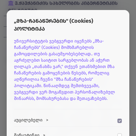
ვ.ჭავჭანიძის სახელობის კიბერნეტიკის
ინსტიტუტი
„მზა-ჩანაწერების" (Cookies)
მეცნიერ თანამშრომელი
პოლიტიკა
stavzar@inbox.ru
უნივერსიტეტის ვებგვერდი იყენებს „მზა-
სვეტლანა თავზარაშვილი
ჩანაწერებს" (Cookies) მომხმარებლის
გამოცდილების გასაუმჯობესებლად.. თუ
CV
გამოქვეყნებული ნაშრომები
აგრძელებთ საიტით სარგებლობას ან აჭერთ
ღილაკს „თანახმა ვარ," თქვენ ეთანხმებით მზა
თხევად კრისტალების ოპტიკური თვისებების
ჩანაწერების გამოყენების წესებს, რომელიც
კვლევის განყოფილების შექმნის პირველივე
აღწერილია ჩვენი "მზა ჩანაწერების"
პოლიტიკაში. წინააღმდეგ შემთხვევაში,
დღიდან ვღებულობ აქტიურ მონაწილეობას
ვებგვერდი ვერ მოგაწვდით პერსონალიზებულ
კვლევებში. ამჟამად ჩემი მოღვაწეობის სფეროს
შინაარსს, მომსახურებასა და შეთავაზებებს.
წარმოადგენს ფოტომგრძნობიარე ქოლესტერული
თხევადკრისტალური კომპოზიციების შექმნა, მათი
ოპტიკური პარამეტრების ცვლილების კვლევა
აუცილებელი
>
სხვადასხვა ზემოქმედების შედეგად. კვლევის
შედეგები ასახულია გამოქვეყნებულ სტატიებში
ვებსაიტის გამართული ფუნქციონირებისთვის
მარკეტინგი
>